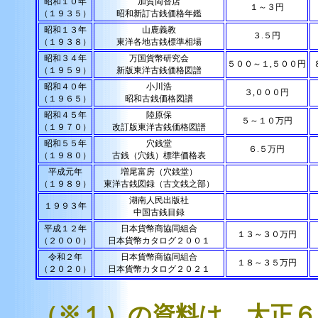
昭和１０年
加賀両替店
１～３円
（１９３５）
昭和新訂古銭価格年鑑
昭和１３年
山鹿義教
３.５円
（１９３８）
東洋各地古銭標準相場
昭和３４年
万国貨幣研究会
５００～１,５００円
（１９５９）
新版東洋古銭価格図譜
昭和４０年
小川浩
３,０００円
（１９６５）
昭和古銭価格図譜
昭和４５年
陸原保
５～１０万円
（１９７０）
改訂版東洋古銭価格図譜
昭和５５年
穴銭堂
６.５万円
（１９８０）
古銭（穴銭）標準価格表
平成元年
増尾富房（穴銭堂）
（１９８９）
東洋古銭図録（古文銭之部）
湖南人民出版社
１９９３年
中国古銭目録
平成１２年
日本貨幣商協同組合
１３～３０万円
（２０００）
日本貨幣カタログ２００１
令和２年
日本貨幣商協同組合
１８～３５万円
（２０２０）
日本貨幣カタログ２０２１
（※１）の資料は、大正６