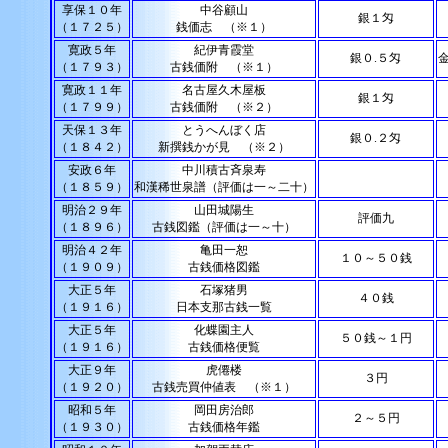
享保１０年
中谷顧山
銀１匁
（１７２５）
銭価志 （※１）
寛政５年
紀伊青霞堂
銀０.５匁
（１７９３）
古銭価附 （※１）
寛政１１年
名古屋久木屋板
銀１匁
（１７９９）
古銭価附 （※２）
天保１３年
とうへんぼく店
銀０.２匁
（１８４２）
新撰銭かが見 （※２）
安政６年
中川積古斉泉寿
（１８５９）
和漢稀世泉譜（評価は一～二十）
明治２９年
山田城陽生
評価九
（１８９６）
古銭図鑑（評価は一～十）
明治４２年
亀田一恕
１０～５０銭
（１９０９）
古銭価格図鑑
大正５年
石塚猪男
４０銭
（１９１６）
日本支那古銭一覧
大正５年
化蝶園主人
５０銭～１円
（１９１６）
古銭価格便覧
大正９年
虎僊楼
３円
（１９２０）
古銭売買仲値表 （※１）
昭和５年
岡田房治郎
２～５円
（１９３０）
古銭価格年鑑