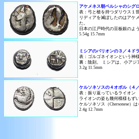
アケメネス朝ペルシャのシグ
表：弓と槍を持つダリウス１
リディアを滅ぼしたのはアケ
た。
日本の江戸時代の豆板銀のよ
5.54g 15.7mm
ミシアのパリオンの３／４ド
表：ゴルゴネイオンという神
裏：陰刻。 ミシアは、小アジ
3.2g 11.5mm
ケルソネソスの４オボル（４
表：振り返っているライオン
ライオンの姿も幾何模様もず
ケルソネソス（Chersone
2.4g 12.7mm