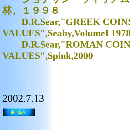
林、１９９８
D.R.Sear,"GREEK COINS
VALUES",Seaby,VolumeI 1978,
D.R.Sear,"ROMAN COIN
VALUES",Spink,2000
2002.7.13