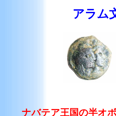
アラム
ナバテア王国の半オボ