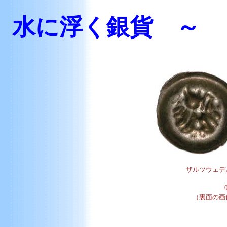
水に浮く銀貨 ～ 
ザルツウェデ
（裏面の画