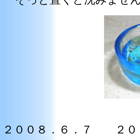
２００８．６．７ ２０