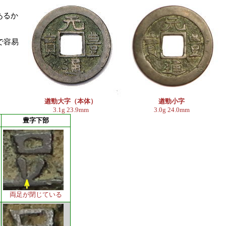
あるか
で容易
。
遒勁大字（本体）
遒勁小字
3.1g 23.9mm
3.0g 24.0mm
豊字下部
両足が閉じている