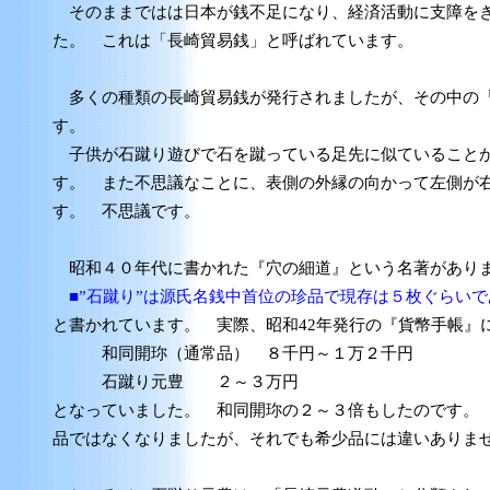
そのままではは日本が銭不足になり、経済活動に支障をき
た。 これは「長崎貿易銭」と呼ばれています。
多くの種類の長崎貿易銭が発行されましたが、その中の「
す。
子供が石蹴り遊びで石を蹴っている足先に似ていることか
す。 また不思議なことに、表側の外縁の向かって左側が
す。 不思議です。
昭和４０年代に書かれた『穴の細道』という名著があり
■”石蹴り”は源氏名銭中首位の珍品で現存は５枚ぐらいで
と書かれています。 実際、昭和42年発行の『貨幣手帳』
和同開珎（通常品） ８千円～１万２千円
石蹴り元豊 ２～３万円
となっていました。 和同開珎の２～３倍もしたのです。
品ではなくなりましたが、それでも希少品には違いありま