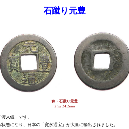
石蹴り元豊
称・石蹴り元豊
2.5g 24.2mm
「渡来銭」です。
状態になり、日本の「寛永通宝」が大量に輸出されました。