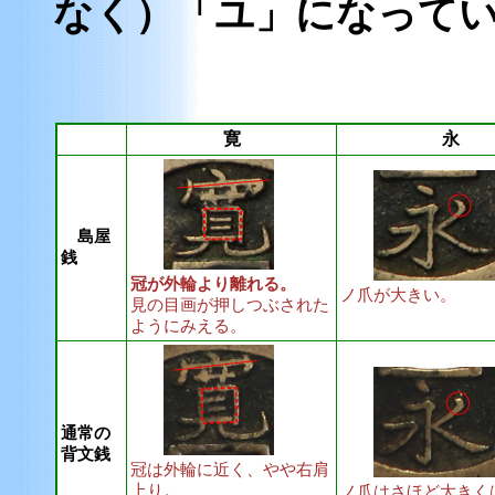
なく）「ユ」になって
寛
永
島屋
銭
冠が外輪より離れる。
ノ爪が大きい。
見の目画が押しつぶされた
ようにみえる。
通常の
背文銭
冠は外輪に近く、やや右肩
上り。
ノ爪はさほど大きく