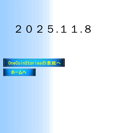
２０２５.１１.８