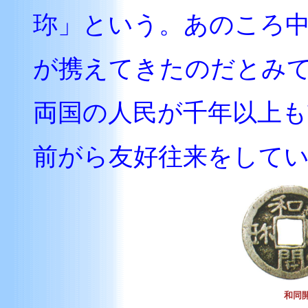
珎」という。あのころ
が携えてきたのだとみ
両国の人民が千年以上
前がら友好往来をして
和同