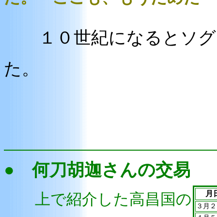
１０世紀になるとソグド
た。
● 何刀胡迦さんの交易
月
上で紹介した高昌国の
３月２