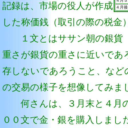
４月５
記録は、市場の役人が作成
４月後
した称価銭（取引の際の税金
１文とはササン朝の銀貨（
重さが銀貨の重さに近いであ
存しないであろうこと、など
の交易の様子を想像してみま
何さんは、３月末と４月の
００文で金・銀を購入しまし