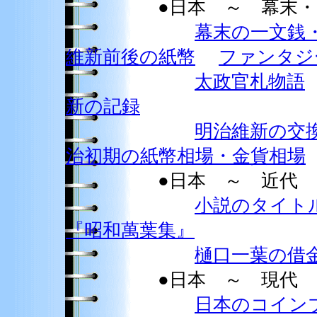
●日本 ～ 幕末・明
幕末の一文銭
維新前後の紙幣
ファンタジ
太政官札物語
新の記録
明治維新の交
治初期の紙幣相場・金貨相場
●日本 ～ 近代
小説のタイト
『昭和萬葉集』
樋口一葉の借
●日本 ～ 現代
日本のコイン