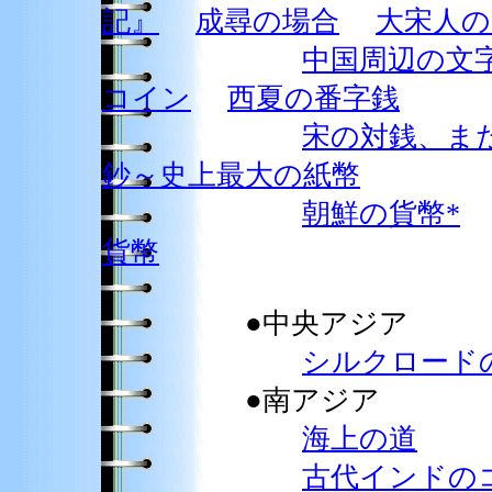
記』
成尋の場合
大宋人
中国周辺の文
コイン
西夏の番字銭
宋の対銭、ま
鈔～史上最大の紙幣
朝鮮の貨幣*
貨幣
●中央アジア
シルクロード
●南アジア
海上の道
古代インドの