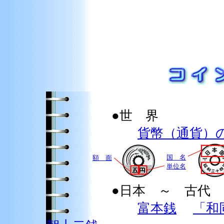
●世 界
貨幣（通貨）
国 名
額 面
単位名
●日本 ～ 古代
富本銭
「和