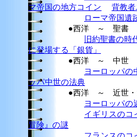
マ帝国の地方コイン
背教者
ローマ帝国遺
●西洋 ～ 聖書
旧約聖書の時
に登場する「銀貨」
●西洋 ～ 中世
ヨーロッパの
ッパ中世の法典
●西洋 ～ 近世・
ヨーロッパの
イギリスのコ
冒険』の謎
フランスのコ