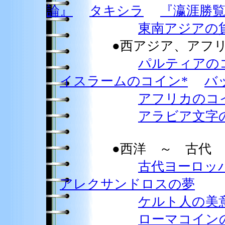
論』
タキシラ
『瀛涯勝
東南アジアの
●西アジア、アフリ
パルティアの
イスラームのコイン*
バ
アフリカのコ
アラビア文字
●西洋 ～ 古代
古代ヨーロッ
アレクサンドロスの夢
ケルト人の美
ローマコイン