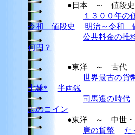
●日本 ～ 値段史
１３００年の
令和 値段史
明治～令和 
公共料金の推
何円？
●東洋 ～ 古代
世界最古の貨
七雄*
半両銭
司馬遷の時代
志のコイン
●東洋 ～ 中世・近
唐の貨幣
た