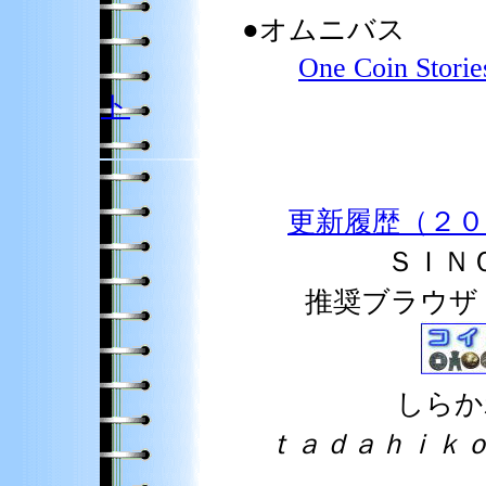
●オムニバス
One Coin Storie
ト
更新履歴（２０
ＳＩＮ
推奨ブラウ
しらか
ｔａｄａｈｉｋｏ