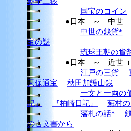
朝十二銭
国宝のコイン
●日本 ～ 中世
中世の銭貨*
宝の謎
琉球王朝の貨幣
●日本 ～ 近世（江
江戸の三貨
天保通宝
秋田加護山銭
一文と一両の
記』
『柏崎日記』
蕪村の
藩札の話*
の古文書から